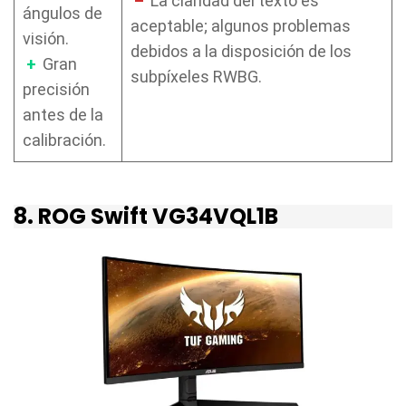
–
La claridad del texto es
ángulos de
aceptable; algunos problemas
visión.
debidos a la disposición de los
+
Gran
subpíxeles RWBG.
precisión
antes de la
calibración.
8. ROG Swift VG34VQL1B